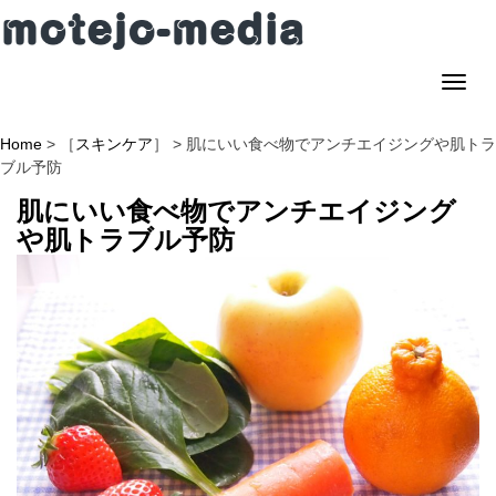
T
o
g
g
l
e
n
a
v
Home
> ［
スキンケア
］ > 肌にいい食べ物でアンチエイジングや肌トラ
i
g
a
ブル予防
t
i
o
n
肌にいい食べ物でアンチエイジング
や肌トラブル予防