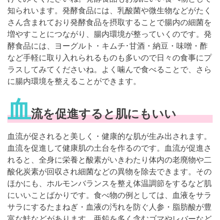
知られいます。発酵食品には、乳酸菌や微生物などがたく
さん含まれており発酵食品を摂取することで腸内の細菌を
増やすことにつながり、腸内環境が整っていくのです。発
酵食品には、ヨーグルト・キムチ･甘酒・納豆・味噌・酢
など手軽に取り入れられるものも多いので日々の食事にプ
ラスしてみてくださいね。よく噛んで食べることで、さら
に腸内環境を整えることができます。
血
流を促進すると肌にもいい
血流が促されると美しく・健康的な肌が生み出されます。
血流を促進して健康肌の土台を作るのです。血流が促進さ
れると、全身に栄養と酸素がいきわたり体内の老廃物や二
酸化炭素が回収され細菌などの異物を除去できます。その
ほかにも、ホルモンバランスを整え体温調節をするなど肌
にいいことばかりです。食べ物の例としては、血液をサラ
サラにするたまねぎ・血液の汚れを防ぐ人参・脂肪酸が豊
富な鮭などがあります。亜鉛を多く含むゴマやレバーなど