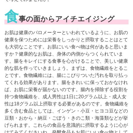
食
事の面からアイチエイジング
お肌は健康のバロメーターといわれているように、お肌の
健康を保つためには栄養をしっかりと摂取することはとて
も大切なことです。お肌にいい食べ物は何があると思いま
すか？健康的なお肌は、身体の内側からつくられていま
す。腸をキレイにする食事を心がけることで、美しい健康
的な肌を作っていきましょう。まずは、食物繊維をとるこ
とです。食物繊維には、腸にこびりついた汚れを取り払っ
てくれる効果があります。腸をきれいに保っておかなけれ
ば、お肌に栄養が届かないのです。腸内を掃除ずる役割を
持つ食物繊維を、成人男性は1日に20グラム以上・成人女
性は18グラム以上摂取する必要があるのです。食物繊維を
多く含む食品としては、インゲン・小豆・ヒヨコ豆などの
豆類・おから・納豆・ごぼう・きのこ類・海藻類などが挙
げられます。これらの食品を意識的に摂取するように心が
けてみてくださいね。発酵食品もお肌にいい食べ物として